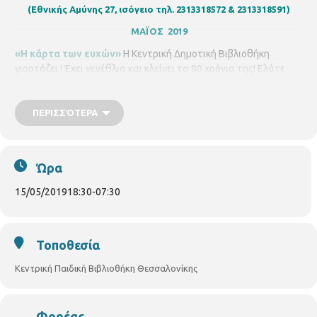
(Εθνικής Αμύνης 27, ισόγειο τηλ. 2313318572 & 2313318591)
ΜΑΪΟΣ 2019
«Η κάρτα των ευχών»
Η Κεντρική Δημοτική Βιβλιοθήκη
γιορτάζει ! Έχει γενέθλια και κλείνει τα 80 χρόνια της! Ελάτε
όλοι να συνθέσουμε μια κάρτα, ζωγραφίζοντας την ,
γράφοντας ευχές , κάποιους στίχους ή οτιδήποτε άλλο
επιθυμείτε. Σας περιμένουμε όλους!
ΠΕΡΙΣΣΌΤΕΡΑ
Τετάρτη
15/05/2019,
ώρα
18.30 – 19.30
Ώρα
15/05/2019
18:30
-
07:30
Τοποθεσία
Κεντρική Παιδική Βιβλιοθήκη Θεσσαλονίκης
Φορέας