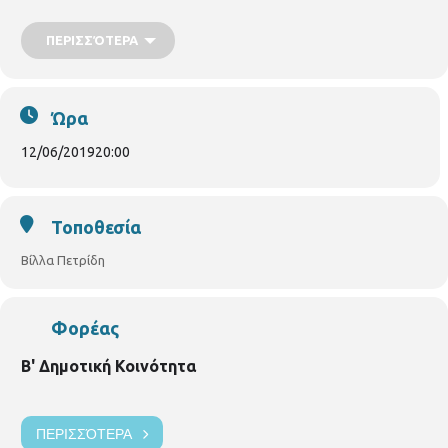
ΠΕΡΙΣΣΌΤΕΡΑ
Ώρα
12/06/2019
20:00
Τοποθεσία
Εγκαίνια,
Τετάρτη 12 Ιουνίου, ώρα 8:00΄ μ.μ.
Βίλλα Πετρίδη
Χώρος:
Βίλα Πετρίδη, Αναγεννήσεως 10, Θεσσαλονίκη
Διάρκεια
έκθεσης::
12 - 30 Ιουνίου, 9.00΄ - 14.00΄
Επιμέλεια
Έκθεσης:
Δημήτρης Τσελούδης
Φορέας
Β' Δημοτική Κοινότητα
ΠΕΡΙΣΣΌΤΕΡΑ