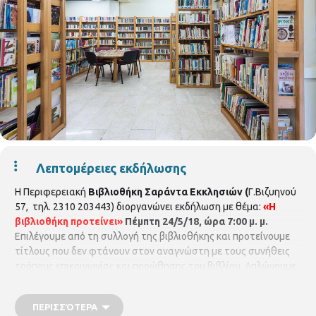
Λεπτομέρειες εκδήλωσης
Η Περιφερειακή
Βιβλιοθήκη Σαράντα Εκκλησιών (
Γ.Βιζυηνού
57, τηλ. 2310 203443) διοργανώνει εκδήλωση με θέμα:
«Η
βιβλιοθήκη προτείνει»
Πέμπτη 24/5/18, ώρα 7:00 μ.
μ.
Επιλέγουμε από τη συλλογή της βιβλιοθήκης και προτείνουμε
τίτλους που δεν φτάνουν στον αναγνώστη με τους συνήθεις
τρόπους επικοινωνίας και προώθησης του βιβλίου. Απλώνουμε
το εκθετήριο στο τραπέζι, ακούμε τους αναγνώστες,
συζητούμε και προσπαθούμε να προσδιορίσουμε το ποιοτικό
ΠΕΡΙΣΣΌΤΕΡΑ
αναγνωστικό κριτήριο. Με τη
Λένα Παπαθανασίου
,