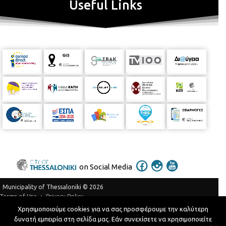
Useful Links
on Social Media
Municipality of Thessaloniki © 2026
Privacy Policy
Terms of Use
Χρησιμοποιούμε cookies για να σας προσφέρουμε την καλύτερη
Telephone Catalog
δυνατή εμπειρία στη σελίδα μας. Εάν συνεχίσετε να χρησιμοποιείτε