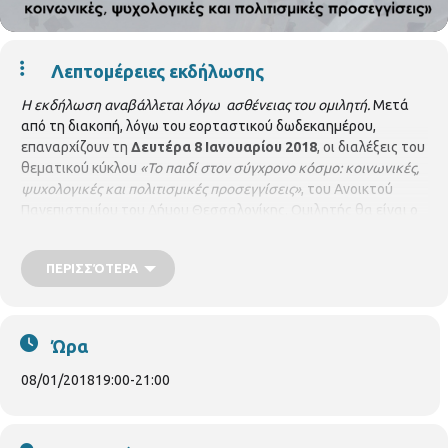
Λεπτομέρειες εκδήλωσης
Η εκδήλωση αναβάλλεται λόγω ασθένειας του ομιλητή.
Μετά
από τη διακοπή, λόγω του εορταστικού δωδεκαημέρου,
επαναρχίζουν τη
Δευτέρα 8 Ιανουαρίου 2018
, οι διαλέξεις του
θεματικού κύκλου
«Το παιδί στον σύγχρονο κόσμο: κοινωνικές,
ψυχολογικές και πολιτισμικές προσεγγίσεις»
, του Ανοικτού
Πανεπιστημίου του Δήμου Θεσσαλονίκης. Ομιλητής θα είναι ο
κ. Γιώργος Κατσάγγελος καθηγητής στη Σχολή Καλών Τεχνών.
Το θέμα της διάλεξης είναι: «Η αναπαράσταση του παιδιού
ΠΕΡΙΣΣΌΤΕΡΑ
στην τέχνη Παιδιά στον αγώνα της επιβίωσης: Φωτογραφική
αναπαράσταση» η διάλεξη θα πραγματοποιηθεί στο Κέντρο
Ιστορίας Θεσσαλονίκης στις 7 μ.μ Για το αναλυτικό πρόγραμμα
των διαλέξεων, πατήστε
εδώ
Ώρα
08/01/2018
19:00
-
21:00