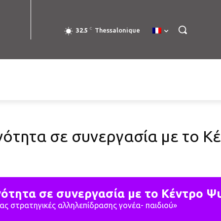
C
32.5
Thessalonique
νότητα σε συνεργασία με το Κ
νότητα σε συνεργασία με το Κέντρο Ψυ
ας στρατηγικές αλληλεπίδρασης γονέα- παιδιού»