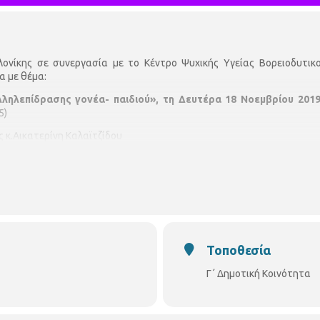
ονίκης σε συνεργασία με το Κέντρο Ψυχικής Υγείας Βορειοδυτικ
α με θέμα:
ληλεπίδρασης γονέα- παιδιού», τη Δευτέρα 18 Νοεμβρίου 201
5)
ς κ.Αικατερίνη Καλαϊτζίδου
Η είσοδος είναι ελεύθερη για το κοινό
Τοποθεσία
Γ΄ Δημοτική Κοινότητα