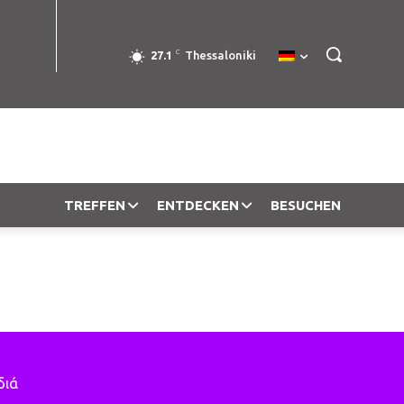
C
27.1
Thessaloniki
TREFFEN
ENTDECKEN
BESUCHEN
διά