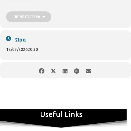
ΠΕΡΙΣΣΌΤΕΡΑ
Ώρα
12/03/2026
20:30
Συναυλία με τη Ζωή Τηγανούρια «Μια Βεντάλια από Γυναίκες»
διοργανώνει το Βαφοπούλειο Πνευματικό Κέντρο του Δήμου
Θεσσαλονίκης με τον Οργανισμό Μεγάρου Μουσικής Θεσσαλονίκης,
σε συνεργασία με το Σωματείο Φίλων του ΒΠΚ την Πέμπτη 12
Μαρτίου 2026, η οποία είναι αφιερωμένη στιχουργικά και μουσικά
στη γυναίκα.
Η εκδήλωση θα πραγματοποιηθεί στις 20:30, στην αίθουσα Φίλων
Μουσικής (Μ1) του Μεγάρου Μουσικής Θεσσαλονίκης, με τη
συμμετοχή της Συμφωνικής Ορχήστρας του Δήμου Θεσσαλονίκης,
Useful Links
υπό τη διεύθυνση του μαέστρου Εμμανουήλ Λορέντζου, της
Χορωδίας του Βαφοπουλείου Πνευματικού Κέντρου, του γυναικείου
Φωνητικού Συνόλου ChorΩδές του Σωματείου Φίλων του ΒΠΚ και
της Άλκηστις Τόγια (σοπράνο). Με την ευγενική συμμετοχή της