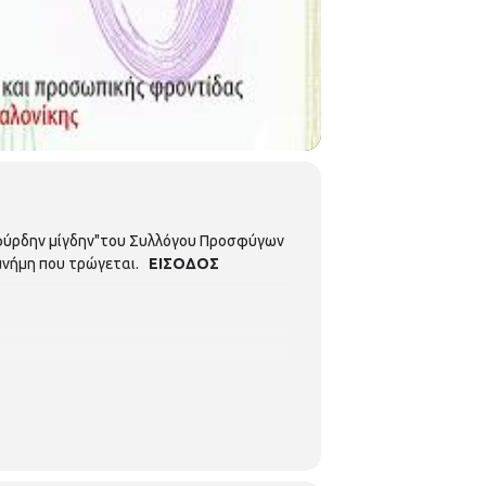
"φύρδην μίγδην"του Συλλόγου Προσφύγων
 μνήμη που τρώγεται.
ΕΙΣΟΔΟΣ