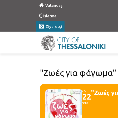
Vatandaş
İşletme
Ziyaretçi
"Ζωές για φάγωμα"
ΣΑ
"Ζωές γ
22
ΦΕΒ