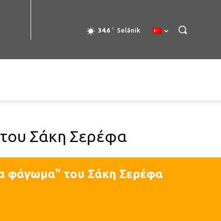
C
34.6
Selânik
 του Σάκη Σερέφα
ια φάγωμα" του Σάκη Σερέφα