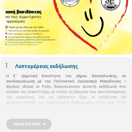
Λεπτομέρειες εκδήλωσης
Η Ε΄ Δημοτική Κοινότητα του Δήμου Θεσσαλονίκης, σε
συνδιοργάνωση με τον Πολιτιστικό Οργανισμό Μακεδονίας –
Θράκης «Εσαεί εν Ροή», διοργανώνουν ανοιχτή εκδήλωση στο
πλαίσιο της Green Friday, με στόχο τη διάχυση των αποτελεσμάτων
της καμπάνιας για τα αδέσποτα ζώα. Η εκδήλωση θα
πραγματοποιηθεί την Παρασκευή 6 Φεβρουαρίου 2026, στις 17:00,
στον αύλειο χώρο της Ε΄ Δημοτικής Κοινότητας (Βασ. Όλγας 162 –
25ης Μαρτίου 24). Η εκδήλωση θα περιλαμβάνει ενδεικτικά:
Παρουσίαση και διάχυση των αποτελεσμάτων της καμπάνιας για
ΠΕΡΙΣΣΌΤΕΡΑ
τα αδέσποτα ζώα.