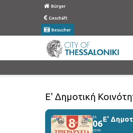
Bürger
Geschäft
Besucher
Ε' Δημοτική Κοινότη
ΣΑ
Ε' Δημοτ
06
ΙΟΥΝ