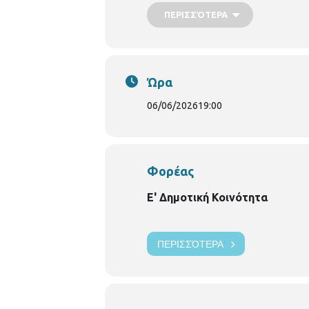
ΠΕΡΙΣΣΌΤΕΡΑ
Χορευτικό Συγκρότημα Ι. Ν. Παν
Χορευτική Ομάδα Ι. Ν. Τριών Ιερ
Η είσοδος θα είναι ελεύθερη.
Ώρα
06/06/2026
19:00
Φορέας
Ε' Δημοτική Κοινότητα
ΠΕΡΙΣΣΌΤΕΡΑ