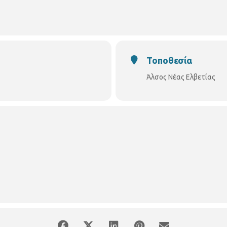
αγίας Φανερωμένης Θεσσαλονίκης
αρχών
Τοποθεσία
Άλσος Νέας Ελβετίας