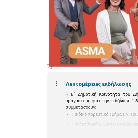
Λεπτομέρειες εκδήλωσης
Η Ε΄ Δημοτική Κοινότητα του Δ
πραγματοποιήσει την εκδήλωση “
8
συμμετάσχουν:
Παιδικό Χορευτικό Τμήμα Ι. Ν. Τρ
Παλλεσβιακή Ένωση Θεσσαλονίκ
Πολιτιστικός Σύλλογος Κατοίκω