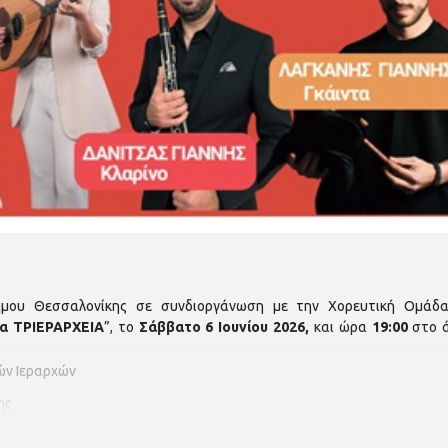
ήμου Θεσσαλονίκης σε συνδιοργάνωση με την Χορευτική Ομάδα
α ΤΡΙΕΡΑΡΧΕΙΑ
”, το
Σάββατο 6 Ιουνίου 2026,
και ώρα
19:00
στο 
ιών Ιεραρχών
ης
ν Κάτω Ηλιούπολης-Ευόσμου “Αναγέννηση”