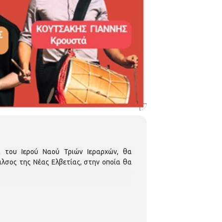
 του Ιερού Ναού Τριών Ιεραρχών, θα
άλσος της Νέας Ελβετίας, στην οποία θα