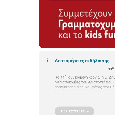
Λεπτομέρειες εκδήλωσης
η
11
η
Για 11
συνεχόμενη χρονιά, η Ε΄ Δ
Μελισσοκομίας του Αριστοτελείου 
πραγματοποιείται και φέτος στο Πάρ
21:00.
Κατά τη διάρκεια του τριημέρου,
* 
Διαρκής ενημέρωση καταναλωτών από
Μέλι για όλους, προσφορά του
Μελισ
ΠΕΡΙΣΣΌΤΕΡΑ