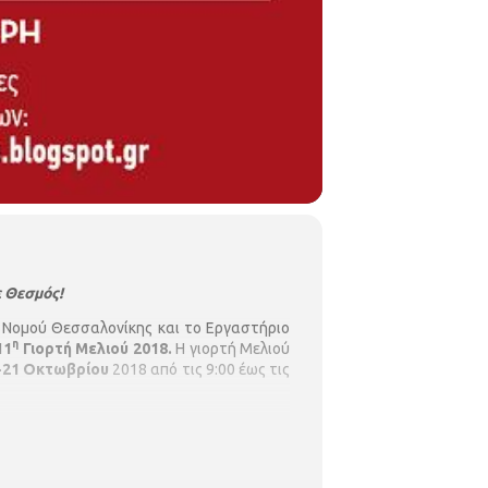
ε Θεσμός!
 Νομού Θεσσαλονίκης και το Εργαστήριο
η
11
Γιορτή Μελιού 2018.
Η γιορτή Μελιού
-21 Οκτωβρίου
2018 από τις 9:00 έως τις
ριακή από τις 00:09 έως και 22:00, *
τος ΑΠΘ. * Γιαούρτι και Λουκουμάδες με