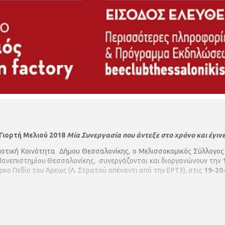
Γιορτή Μελιού 2018
Μία Συνεργασία που άντεξε στο χρόνο και έγιν
ημοτική Κοινότητα Δήμου Θεσσαλονίκης, ο Μελισσοκομικός Σύλλογος
Πανεπιστημίου Θεσσαλονίκης, συνεργάζονται και διοργανώνουν την
κο Πεδίο του Άρεως (Λ. Στρατού απέναντι από την ΕΡΤ3), στις
19-20
Θα γίνεται έκθεση μελισσοκομικών προϊόντων από Παρασκευή έως και Κυ
 το προσωπικό του Εργαστηρίου Μελισσοκομίας του Γεωπονικού Τμήμα
σοκομικού Συλλόγου Ν. Θεσσαλονίκης.