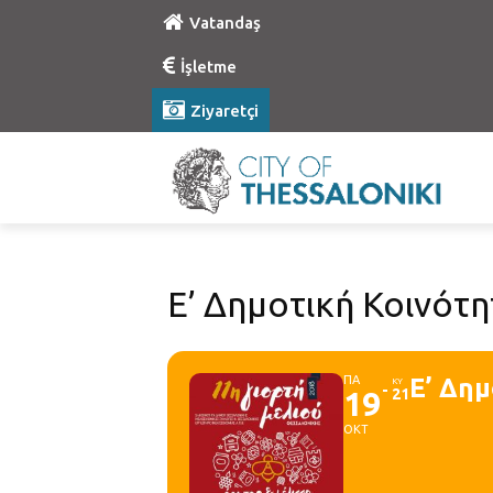
Vatandaş
İşletme
Ziyaretçi
Ε’ Δημοτική Κοινότη
ΠΑ
Ε’ Δημ
ΚΥ
19
21
ΟΚΤ