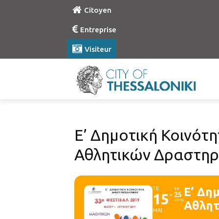
Citoyen
Entreprise
Visiteur
Ε’ Δημοτική Κοινότ
Αθλητικών Δραστηρ
ΤΕ
Ε’ Δη
ΤΡ
15
25
ΙΟΥΝ
Αθλητ
ΜΑΙ