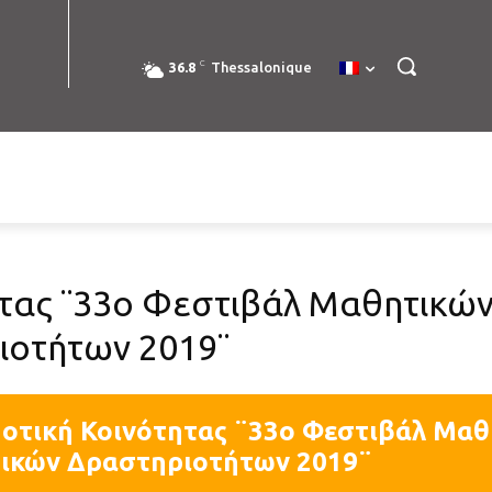
C
36.8
Thessalonique
ητας ¨33ο Φεστιβάλ Μαθητικών
ιοτήτων 2019¨
μοτική Κοινότητας ¨33ο Φεστιβάλ Μαθ
ικών Δραστηριοτήτων 2019¨