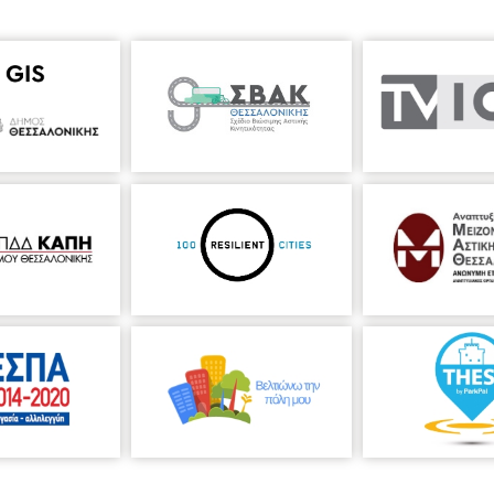
ιάς
ιά
υ Βασιλική
ννα
ασιλική
αναγιώτου
.A.D.
ώθηση: Σαλαβγιά Ηλιάννα