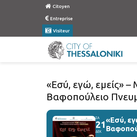
Citoyen
Entreprise
Visiteur
«Εσύ, εγώ, εμείς» –
Βαφοπούλειο Πνευμ
ΣΑ
«Εσύ, εγ
21
Βαφοπού
ΔΕΚ