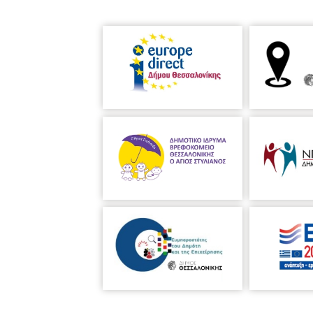
Σκηνογράφος: Ευάγγελος Σαλαβγ
Σκηνοθέτης: Παρασκευή Σαλαβγ
Βοηθός Σκηνοθέτη: Παναγιωτίδο
Δραματολόγος : Παναγιωτίδου Ά
Ενδυματολόγος: Παναγιωτίδου Β
Σκηνική Επιμέλεια: Μαρία Καλοπ
Στυλίστας Μαλλιών: Κομμώσεις M
Δημιουργικός Σχεδιασμός & Προ
Ηθοποιοί:
Αλίκη Βασιλειάδου
Κωνσταντίνος Γρηγοριάδης
Γιώργος Ιωαννίδης
Μαρία Ηλιάδου
Έλενα Κραβαρίτου