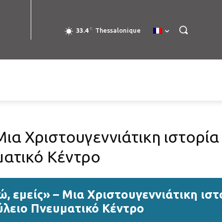
C
33.4
Thessalonique
 Μια Χριστουγεννιάτικη ιστορί
ατικό Κέντρο
ώ, εμείς» – Μια Χριστουγεννιάτικη ισ
λειο Πνευματικό Κέντρο