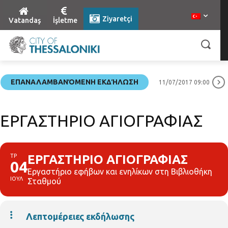
Ziyaretçi
Vatandaş
İşletme
ΕΠΑΝΑΛΑΜΒΑΝΌΜΕΝΗ ΕΚΔΉΛΩΣΗ
11/07/2017 09:00
ΕΡΓΑΣΤΗΡΙΟ ΑΓΙΟΓΡΑΦΙΑΣ
ΤΡ
ΕΡΓΑΣΤΗΡΙΟ ΑΓΙΟΓΡΑΦΙΑΣ
04
Εργαστήριο εφήβων και ενηλίκων στη Βιβλιοθήκη
ΙΟΥΛ
Σταθμού
Λεπτομέρειες εκδήλωσης