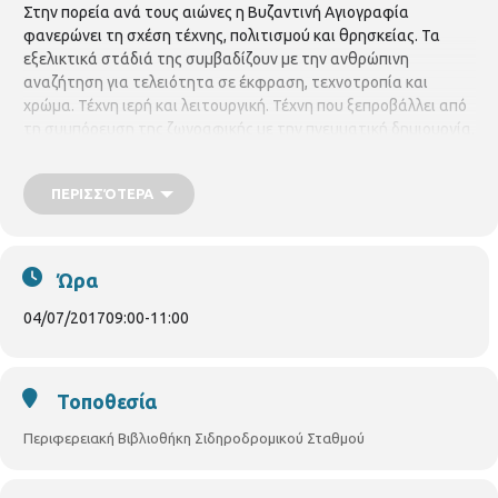
Στην πορεία ανά τους αιώνες η Βυζαντινή Αγιογραφία
φανερώνει τη σχέση τέχνης, πολιτισμού και θρησκείας. Τα
εξελικτικά στάδιά της συμβαδίζουν με την ανθρώπινη
αναζήτηση για τελειότητα σε έκφραση, τεχνοτροπία και
χρώμα. Τέχνη ιερή και λειτουργική. Τέχνη που ξεπροβάλλει από
τη συμπόρευση της ζωγραφικής με την πνευματική δημιουργία.
Το εργαστήριο
Αγιογραφίας
με την αγιογράφο
Βασιλική
Καμπάνταη
συνεχίζεται με επιτυχία στις Δημοτικές
ΠΕΡΙΣΣΌΤΕΡΑ
Βιβλιοθήκες κατά τους θερινούς. Το πρόγραμμα
διαμορφώνεται ως εξής:
Βιβλιοθήκη Σταθμού
Τρίτη ώρα 9.00-
11.00 π.μ.
Ώρα
04/07/2017
09:00
-
11:00
Τοποθεσία
Περιφερειακή Βιβλιοθήκη Σιδηροδρομικού Σταθμού