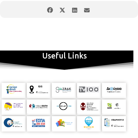
Δημοτικού). Μέγιστος αριθμός συμμετεχόντων :
12 παιδιά.
Οι
συναντήσεις θα γίνονται
κάθε Δευτέρα, ώρα
5.00μ.μ. -
6.30μ.μ.
στην Κεντρική Παιδική Βιβλιοθήκη (Εθνικής Αμύνης 27,
ισόγειο). Η πρώτη συνάντηση θα πραγματοποιηθεί την
Δευτέρα 17/10/2022, ώρα 5.00μ.μ.
Δηλώσεις συμμετοχής θα
γίνονται δεκτές από τη Δευτέρα
10/10/2022 έως την
Παρασκευή 14/10/2022 ΜΟΝΟ
με τη φυσική παρουσία του
ενδιαφερόμενου γονέα ή κηδεμόνα στη βιβλιοθήκη. Θα
τηρηθεί αυστηρά σειρά προτεραιότητας. Χωρίς οικονομική
Useful Links
επιβάρυνση. Ωράριο λειτουργίας της Κεντρικής Βιβλιοθήκης:
Δευτέρα - Παρασκευή: 8.00 π.μ.- 8:30 μ.μ.