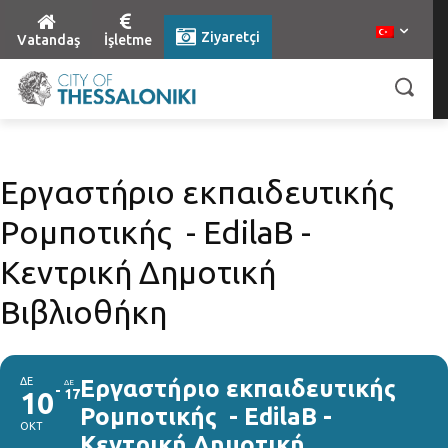
Ziyaretçi
Vatandaş
İşletme
Εργαστήριo εκπαιδευτικής
Ρομποτικής - EdilaB -
Κεντρική Δημοτική
Βιβλιοθήκη
ΔΕ
Εργαστήριo εκπαιδευτικής
ΔΕ
10
17
Ρομποτικής - EdilaB -
ΟΚΤ
Κεντρική Δημοτική