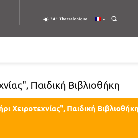
C
34
Thessalonique
νίας", Παιδική Βιβλιοθήκη
ρι Χειροτεχνίας", Παιδική Βιβλιοθήκ