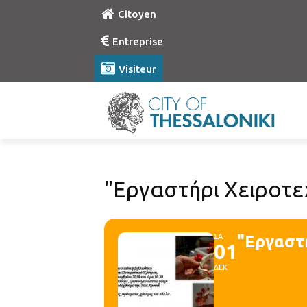
Citoyen
Entreprise
Visiteur
"Εργαστήρι Χειροτεχ
ΣΑ
"Εργαστή
01
ΔΕΚ