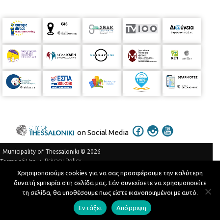
on Social Media
Municipality of Thessaloniki © 2026
Privacy Policy
Terms of Use
Χρησιμοποιούμε cookies για να σας προσφέρουμε την καλύτερη
Telephone Catalog
δυνατή εμπειρία στη σελίδα μας. Εάν συνεχίσετε να χρησιμοποιείτε
Developed by
MyCompany Projects
τη σελίδα, θα υποθέσουμε πως είστε ικανοποιημένοι με αυτό.
Εντάξει
Απόρριψη