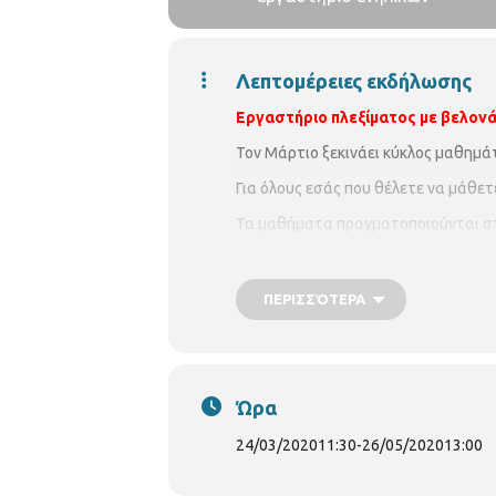
Λεπτομέρειες εκδήλωσης
Εργαστήριο πλεξίματος με βελονά
Τον Μάρτιο ξεκινάει κύκλος μαθημάτ
Για όλους εσάς που θέλετε να μάθετ
Τα μαθήματα πραγματοποιούνται στ
Τρίτη 24 Μαρτίου έως
26 Μαίου 20
Με την καθοδήγηση της
Χρυσής- Η
ΠΕΡΙΣΣΌΤΕΡΑ
Δυνατότητα συμμετοχής στο μάθημ
δεκτές στη Βιβλιοθήκη.
Χωρίς οικο
2310315100)
Ώρα
24/03/2020
11:30
-
26/05/2020
13:00