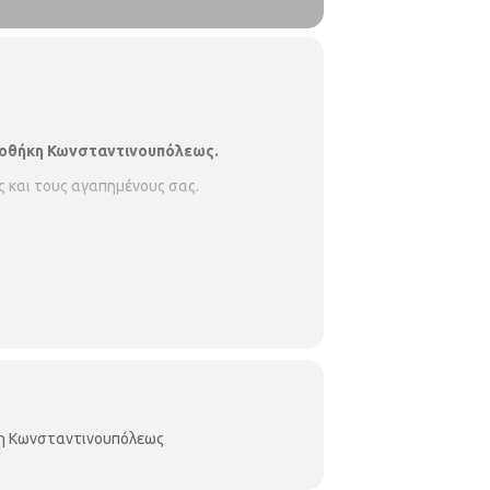
ιοθήκη Κωνσταντινουπόλεως.
ς και τους αγαπημένους σας.
σία.
Δηλώσεις συμμετοχής γίνονται
ως
(Κωνσταντινουπόλεως 45, τηλ.
κη Κωνσταντινουπόλεως