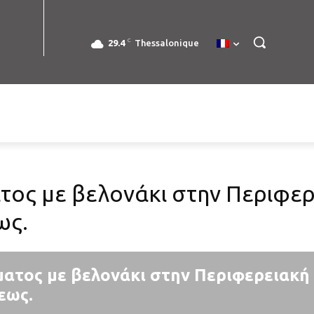
C
29.4
Thessalonique
τος με βελονάκι στην Περιφερ
ως.
ματος με βελονάκι στην Περιφερειακή
εως.