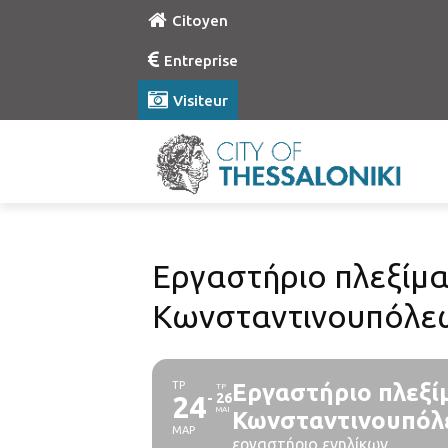
Citoyen
Entreprise
Visiteur
Εργαστήριο πλεξίμα
Κωνσταντινουπόλε
ΤΡ
Εργαστήριο πλεξί
ΤΡ
24
26
ΜΑΙ
Κωνσταντινουπόλ
ΜΑΡ
εργαστήριο ενηλίκων