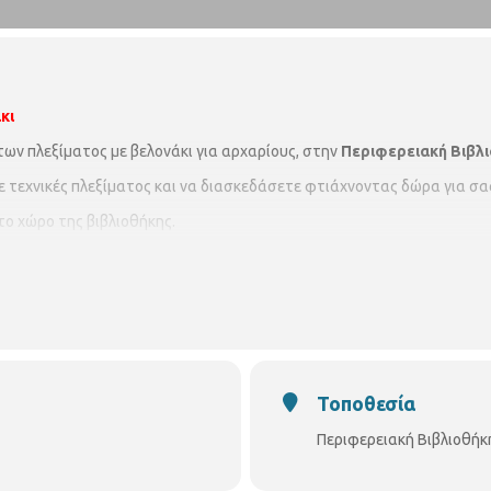
κι
ων πλεξίματος με βελονάκι για αρχαρίους, στην
Περιφερειακή Βιβλ
ε τεχνικές πλεξίματος και να διασκεδάσετε φτιάχνοντας
δώρα για σα
ο χώρο της βιβλιοθήκης.
20 και ώρα 11:30-13:00
(
για 9 συναντήσεις).
λέκτρας Μπιτσιάδου.
α έως 15 άτομα .
Εγγραφές από 9/3/2020 μόνο με τη φυσική παρου
νομική επιβάρυνση.
Περιφερειακή Βιβλιοθήκη Κωνσταντινουπόλε
Τοποθεσία
Περιφερειακή Βιβλιοθή