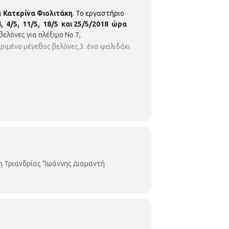
α
Κατερίνα Φιολιτάκη
. Το εργαστήριο
, 4/5, 11/5, 18/5 και 25/5/2018 ώρα
βελόνες για πλέξιμο Νο 7,
ριμένο μέγεθος βελόνες,3. ένα ψαλιδάκι
ηρηθεί σειρά προτεραιότητας.
Ωράριο
 3.00 μ.μ.
Περιφερειακή Βιβλιοθήκη
η Τριανδρίας "Ιωάννης Διαμαντή