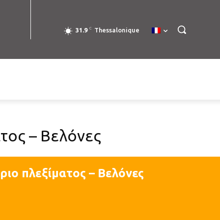
C
31.9
Thessalonique
τος – Βελόνες
ιο πλεξίματος – Βελόνες