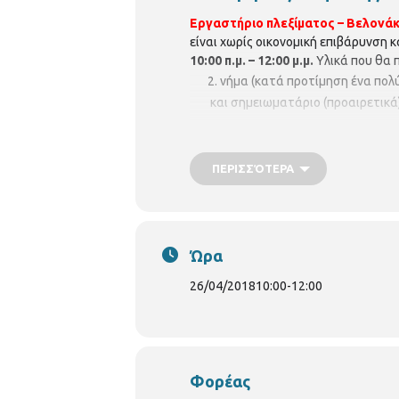
Εργαστήριο πλεξίματος – Βελονάκ
είναι χωρίς οικονομική επιβάρυνση 
10:00 π.μ. – 12:00 μ.μ.
Υλικά που θα π
νήμα (κατά προτίμηση ένα πολύ
και σημειωματάριο (προαιρετικά)
Δηλώσεις συμμετοχής γίνονται δεκτ
λειτουργίας Βιβλιοθήκης
Δευτέρα –
ΠΕΡΙΣΣΌΤΕΡΑ
Τριανδρίας « Ιωάννης Δ. Διαμαντ
Ώρα
26/04/2018
10:00
-
12:00
Φορέας