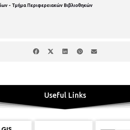
ίων - Τμήμα Περιφερειακών Βιβλιοθηκών
Useful Links