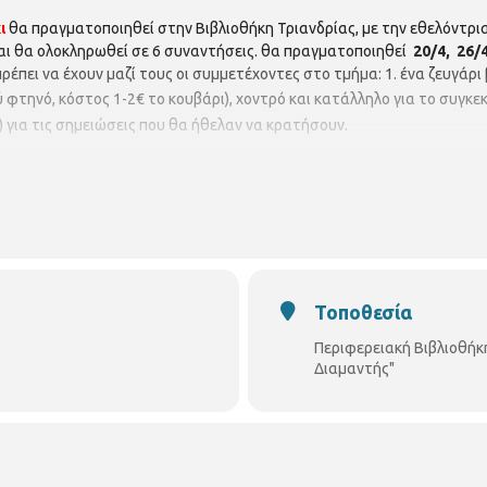
ι
θα πραγματοποιηθεί στην Βιβλιοθήκη Τριανδρίας, με την εθελόντρι
και θα ολοκληρωθεί σε 6 συναντήσεις. θα πραγματοποιηθεί
20/4, 26/4
ρέπει να έχουν μαζί τους οι συμμετέχοντες στο τμήμα: 1. ένα ζευγάρι 
 φτηνό, κόστος 1-2€ το κουβάρι), χοντρό και κατάλληλο για το συγκεκ
 για τις σημειώσεις που θα ήθελαν να κρατήσουν.
ές με τη φυσική παρουσία του ενδιαφερόμενου στη βιβλιοθήκη. Θα τ
 Τρίτη : 2 μ.μ. – 8:30 μ.μ.
Τετάρτη – Πέμπτη – Παρασκευή : 8.00 π.μ.-
ής»
(Αμοργού 29.Τηλ.: 2310 921660)
Τοποθεσία
Περιφερειακή Βιβλιοθήκ
Διαμαντής"