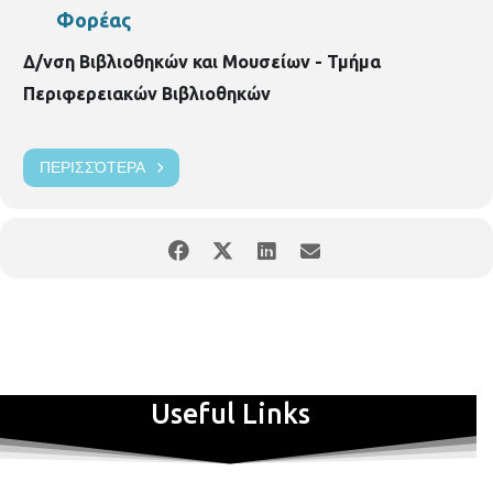
Λαμπράκη 187
Φορέας
Διεύθυνση Βιβλιοθηκών και Μουσείων Τμήμα Περιφερειακών
Βιβλιοθηκών Περιφερειακή Βιβλιοθήκη Άνω Τούμπας Γρ. Λαμπράκη
Δ/νση Βιβλιοθηκών και Μουσείων - Τμήμα
187, τηλ. 2310950370 vivliothikia.toumpas@gmail.com
Περιφερειακών Βιβλιοθηκών
https://www.facebook.com/VivliothikiAnoToumpas/
https://thessaloniki.gr/locations/βιβλιοθήκη-άνω-τούμπας
ΠΕΡΙΣΣΌΤΕΡΑ
Useful Links