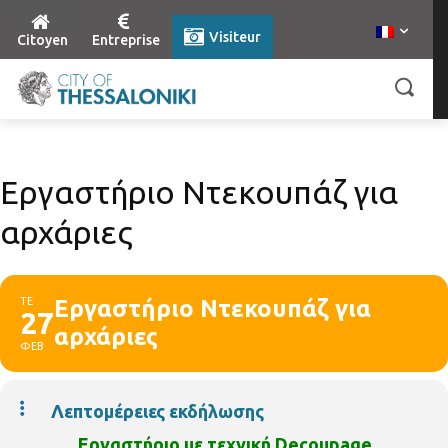
Visiteur
Citoyen
Entreprise
Εργαστήριο Ντεκουπάζ για
αρχάριες
ΤΕ
Εργαστήριο Ντεκουπάζ για
27
αρχάριες
ΦΕΒ
Λεπτομέρειες εκδήλωσης
Εργαστήριο με τεχνική Decoupage