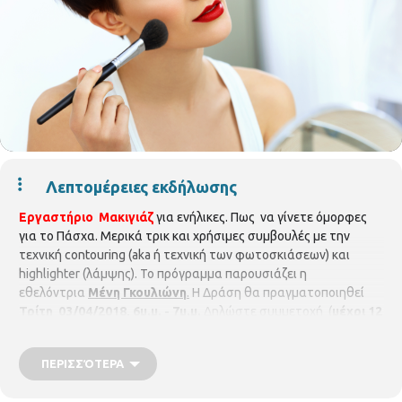
Λεπτομέρειες εκδήλωσης
Εργαστήριο Μακιγιάζ
για ενήλικες. Πως να γίνετε όμορφες
για το Πάσχα. Μερικά τρικ και χρήσιμες συμβουλές με την
τεχνική contouring (aka ή τεχνική των φωτοσκιάσεων) και
highlighter (λάμψης). Το πρόγραμμα παρουσιάζει η
εθελόντρια
Μένη Γκουλιώνη
.
Η Δράση θα πραγματοποιηθεί
Τρίτη 03/04/2018, 6μ.μ. - 7μ.μ.
Δηλώστε συμμετοχή (
μέχρι 12
άτομα
)
Βιβλιοθήκη Κωνσταντινουπόλεως, τηλ. 2310 315100
ΠΕΡΙΣΣΌΤΕΡΑ