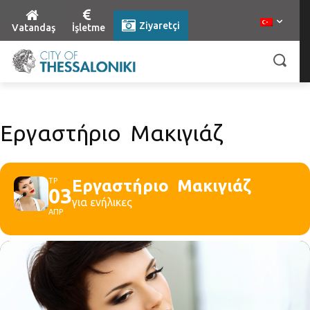
Ziyaretçi
Vatandaş
İşletme
Εργαστήριο Μακιγιάζ
ΤΡ
Εργαστήριο Μακιγιάζ
03
για ενήλικες
ΑΠΡ