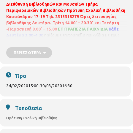
Διεύθυνση Βιβλιοθηκών και Μουσείων
Τμήμα
Περιφερειακών Βιβλιοθηκών
Πρότυπη Σχολική Βιβλιοθήκη
Κασσάνδρου 17-19
Τηλ. 2313318279
Ώρες λειτουργίας
βιβλιοθήκης
Δευτέρα- Τρίτη 14.00΄ – 20.30΄
και Τετάρτη
-Παρασκευή 8.00΄ – 15.00
ΕΠΙΤΡΑΠΕΖΙΑ ΠΑΙΧΝΙΔΙΑ
Κάθε
Δευτέρα 3.00-4.30
παίζουμε επιτραπέζια παιχνίδια με τους
γονείς μας ή με τους φίλους μας !
Ξεναγήσεις σε μαθητές
σχολείων
Πραγματοποιούνται προγραμματισμένες
ΠΕΡΙΣΣΌΤΕΡΑ
ξεναγήσεις σε μαθητές νηπιαγωγείων και δημοτικών σχολείων
,δίνοντας έτσι την ευκαιρία στα παιδιά να γνωρίσουν και να
αγαπήσουν το βιβλίο ,τη βιβλιοθήκη ,και να γίνουν αναγνώστες
Όλες οι εκδηλώσεις είναι χωρίς οικονομική επιβάρυνση.
Ώρα
24/02/2020
15:00
-
30/03/2020
16:30
Τοποθεσία
Πρότυπη Σχολική Βιβλιοθήκη