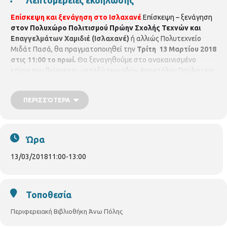
Επίσκεψη και ξενάγηση στο Ισλαχανέ
Επίσκεψη – ξενάγηση
στον Πολυχώρο Πολιτισμού Πρώην Σχολής Τεχνών και
Επαγγελμάτων Χαμιδιέ (Ισλαχανέ)
ή αλλιώς Πολυτεχνείο
Μιδάτ Πασά, θα πραγματοποιηθεί την
Τρίτη 13 Μαρτίου 2018
στις 11:00 το πρωί.
Θα ξεναγηθούμε στο ανακαινισμένο
κτίριο που βρίσκεται μεταξύ των οδών Αποστόλου Παύλου και
Ελένης Ζωγράφου.
Συνάντηση στη Βιβλιοθήκη στις 10:30 π.
μ.
Η συμμετοχή είναι δωρεάν, αλλά απαιτείται προεγγραφή. Οι
ΠΕΡΙΣΣΌΤΕΡΑ
θέσεις είναι περιορισμένες και θα τηρηθεί σειρά
προτεραιότητας. Παρακαλούνται όλοι οι συμμετέχοντες να
ενημερώνουν σε περίπτωση ακύρωσης.
Δηλώσεις
συμμετοχής: Περιφερειακή Βιβλιοθήκη Άνω Πόλης
Ώρα
(Κρίσπου 7, τηλ. 2310 219329).
13/03/2018
11:00
-
13:00
Τοποθεσία
Περιφερειακή Βιβλιοθήκη Άνω Πόλης