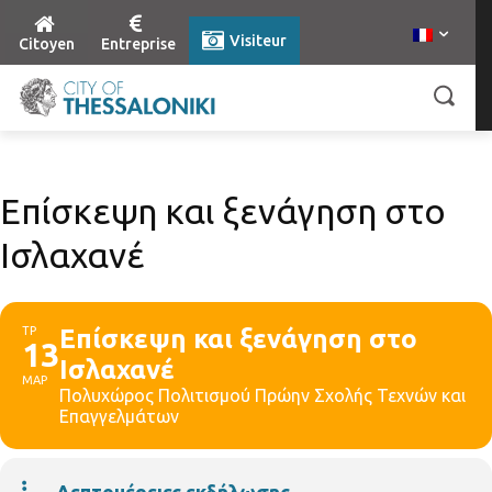
Visiteur
Citoyen
Entreprise
Επίσκεψη και ξενάγηση στο
Ισλαχανέ
ΤΡ
Επίσκεψη και ξενάγηση στο
13
Ισλαχανέ
ΜΑΡ
Πολυχώρος Πολιτισμού Πρώην Σχολής Τεχνών και
Επαγγελμάτων
Λεπτομέρειες εκδήλωσης