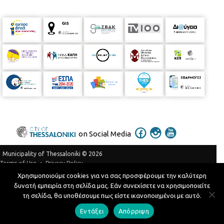
on Social Media
Municipality of Thessaloniki © 2026
Privacy Policy
Terms of Use
Χρησιμοποιούμε cookies για να σας προσφέρουμε την καλύτερη
Telephone Catalog
δυνατή εμπειρία στη σελίδα μας. Εάν συνεχίσετε να χρησιμοποιείτε
Developed by
MyCompany Projects
τη σελίδα, θα υποθέσουμε πως είστε ικανοποιημένοι με αυτό.
Εντάξει
Απόρριψη