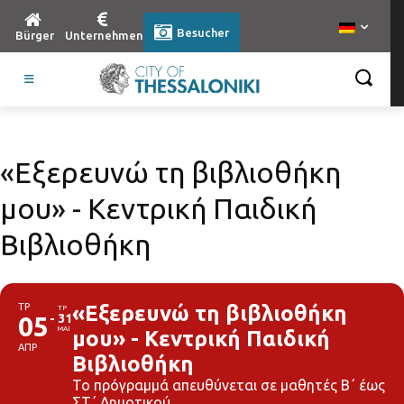
Besucher
Bürger
Unternehmen
«Εξερευνώ τη βιβλιοθήκη
μου» - Κεντρική Παιδική
Βιβλιοθήκη
ΤΡ
«Εξερευνώ τη βιβλιοθήκη
ΤΡ
05
31
ΜΑΙ
μου» - Κεντρική Παιδική
ΑΠΡ
Βιβλιοθήκη
Το πρόγραμμά απευθύνεται σε μαθητές Β΄ έως
ΣΤ΄ Δημοτικού.