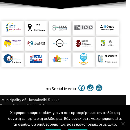
on Social Media
Municipality of Thessaloniki © 2026
Privacy Policy
Terms of Use
Χρησιμοποιούμε cookies για να σας προσφέρουμε την καλύτερη
Telephone Catalog
δυνατή εμπειρία στη σελίδα μας. Εάν συνεχίσετε να χρησιμοποιείτε
Developed by
MyCompany Projects
τη σελίδα, θα υποθέσουμε πως είστε ικανοποιημένοι με αυτό.