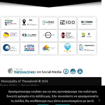
on Social Media
Municipality of Thessaloniki © 2026
Privacy Policy
Terms of Use
Χρησιμοποιούμε cookies για να σας προσφέρουμε την καλύτερη
Telephone Catalog
δυνατή εμπειρία στη σελίδα μας. Εάν συνεχίσετε να χρησιμοποιείτε
Developed by
MyCompany Projects
τη σελίδα, θα υποθέσουμε πως είστε ικανοποιημένοι με αυτό.