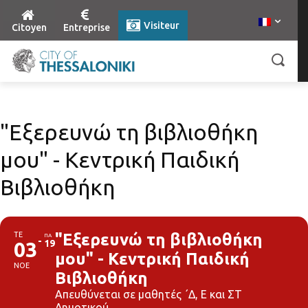
Visiteur
Citoyen
Entreprise
"Εξερευνώ τη βιβλιοθήκη
μου" - Κεντρική Παιδική
Βιβλιοθήκη
ΤΕ
"Εξερευνώ τη βιβλιοθήκη
ΠΑ
03
19
μου" - Κεντρική Παιδική
ΝΟΕ
Βιβλιοθήκη
Απευθύνεται σε μαθητές ΄Δ, Ε και ΣΤ
Δημοτικού.