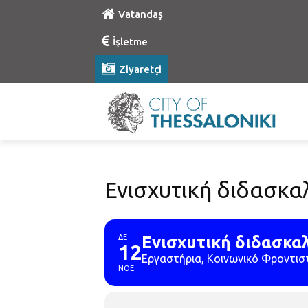
Vatandaş
İşletme
Ziyaretçi
Ενισχυτική διδασκα
ΔΕ
Ενισχυτική διδασκαλ
12
Εργαστήρια, Κοινωνικό Φροντισ
ΝΟΕ