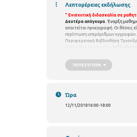
Λεπτομέρειες εκδήλωσης
" Ενισχυτική διδασκαλία σε μαθητ
Δευτέρα απόγευμα
. Έναρξη μαθη
απαιτείται προεγγραφή. Οι θέσεις ε
περίπτωση υπεράριθμων εγγραφών. 
Περιφερειακή Βιβλιοθήκη
Τριανδρ
είναι μέλος του Δικτύου Βιβλιοθηκ
- Πέμπτη - Παρασκευή : 8.00 π.μ.- 3.
Βιβλιοθήκη
Τριανδρίας
Αμοργού 29
ΠΕΡΙΣΣΌΤΕΡΑ
Ώρα
12/11/2018
16:00
-
18:00