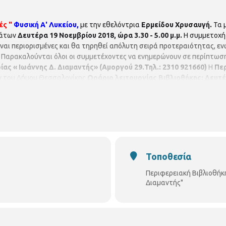
ές "
Φυσική Α' Λυκείου,
με την εθελόντρια
Ερμείδου Χρυσαυγή.
Τα 
μάτων
Δευτέρα 19 Νοεμβρίου 2018, ώρα 3.30 - 5.00 μ.μ.
Η συμμετοχή 
ίναι περιορισμένες και θα τηρηθεί απόλυτη σειρά προτεραιότητας, ε
Παρακαλούνται όλοι οι συμμετέχοντες να ενημερώνουν σε περίπτω
ίας « Ιωάννης Δ. Διαμαντής» (Αμοργού 29.Τηλ.: 2310 921660)
Η
Πε
ών του Δήμου Θεσσαλονίκης
Ωράριο λειτουργίας Βιβλιοθήκης:
Δευτέρ
00 μ.μ.
Διεύθυνση Βιβλιοθηκών και Μουσείων
Τμήμα Περιφερειακ
.Τηλ.: 2310 921660
Facebook:
https://goo.gl/qPGP2A
Τοποθεσία
Περιφερειακή Βιβλιοθήκ
Διαμαντής"