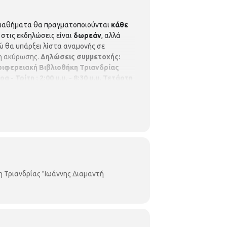
μαθήματα θα πραγματοποιούνται
κάθε
στις εκδηλώσεις είναι
δωρεάν
, αλλά
νώ θα υπάρξει λίστα αναμονής σε
ση ακύρωσης.
Δηλώσεις συμμετοχής:
ριφερειακή Βιβλιοθήκη
Τριανδρίας
α - Τρίτη : 2:00 μ.μ. - 8:30 μ.μ.
Τετάρτη
ών Βιβλιοθηκών
Περιφερειακή
η Τριανδρίας "Ιωάννης Διαμαντή