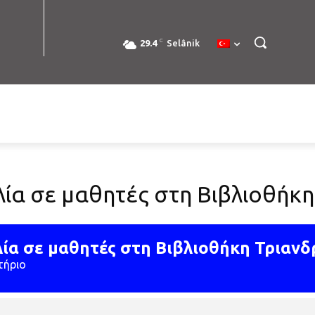
C
29.4
Selânik
λία σε μαθητές στη Βιβλιοθήκη
ία σε μαθητές στη Βιβλιοθήκη Τριανδ
τήριο