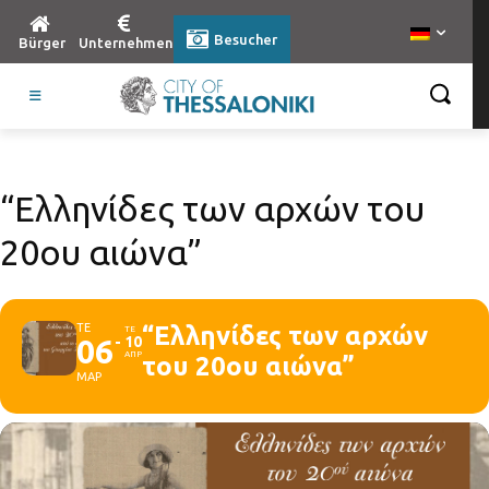
Besucher
Bürger
Unternehmen
“Ελληνίδες των αρχών του
20ου αιώνα”
ΤΕ
“Ελληνίδες των αρχών
ΤΕ
06
10
ΑΠΡ
του 20ου αιώνα”
ΜΑΡ