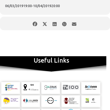
06/03/2019
19:00
-
10/04/2019
20:00
Έκθεση φωτογραφιών και λοιπών τεκμηρίων με αφορμή την Ημέρα
της Γυναίκας . Διοργάνωση: Β' Δημοτική Κοινότητα του Δήμου
Θεσσαλονίκης & Nouvelle Amicale. Βίλα Πετρίδη, Αναγεννήσεως 10 –
Θεσσαλονίκη Εγκαίνια: Τετάρτη 6/3/2019, ώρα 19.00΄ Διάρκεια
έκθεσης: 6 Μαρτίου -10 Απριλίου 2019 Ωράριο: Δευτέρα-Παρασκευή,
10:00 - 13:30 και 18:00 - 20:00
Useful Links