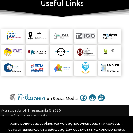
Useful Links
on Social Media
Municipality of Thessaloniki © 2026
Privacy Policy
Terms of Use
Χρησιμοποιούμε cookies για να σας προσφέρουμε την καλύτερη
Telephone Catalog
δυνατή εμπειρία στη σελίδα μας. Εάν συνεχίσετε να χρησιμοποιείτε