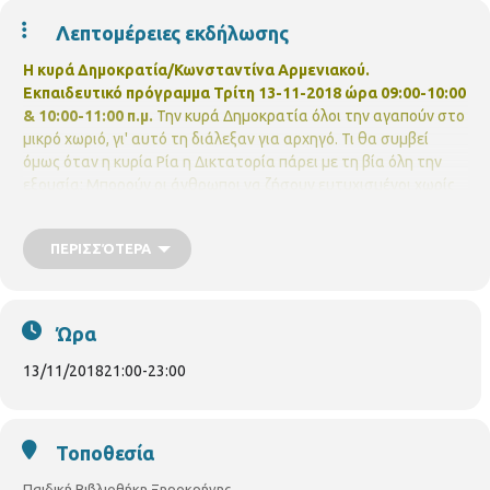
Λεπτομέρειες εκδήλωσης
Η κυρά Δημοκρατία/Κωνσταντίνα Αρμενιακού.
Εκπαιδευτικό πρόγραμμα
Τρίτη 13-11-2018 ώρα 09:00-10:00
& 10:00-11:00 π.μ.
Την κυρά Δημοκρατία όλοι την αγαπούν στο
μικρό χωριό, γι' αυτό τη διάλεξαν για αρχηγό. Τι θα συμβεί
όμως όταν η κυρία Ρία η Δικτατορία πάρει με τη βία όλη την
εξουσία; Μπορούν οι άνθρωποι να ζήσουν ευτυχισμένοι χωρίς
τη Δημοκρατία;
Η δραστηριότητα θα ξεκινήσει με αφήγηση και
προβολή του παραμυθιού. Θα ακολουθήσει συζήτηση με τα
ΠΕΡΙΣΣΌΤΕΡΑ
παιδιά, σχολιασμός του παραμυθιού και ερωτήσεις
κατανόησης και θα ολοκληρωθεί με ομαδική δραστηριότητα.
Με τη παιδαγωγό Σιμέλα Καρυμπίδου.
Για παιδιά 5-8 ετών με
προεγγραφή
Υλικά που θα χρειαστούν: 1 μεγάλο χαρτόνι
Ώρα
κανσόν, κόλλες Α4, μαρκαδόροι, ψαλίδια, κόλλες, μαύρο
χαρτόνι, χαρτόνια σε ανοιχτά χρώματα.
13/11/2018
21:00
-
23:00
Τοποθεσία
Παιδική Βιβλιοθήκη Ξηροκρήνης