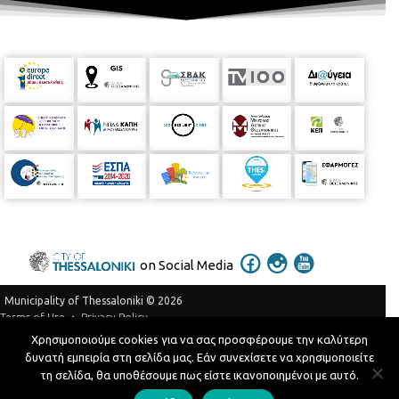
on Social Media
Municipality of Thessaloniki © 2026
Privacy Policy
Terms of Use
Χρησιμοποιούμε cookies για να σας προσφέρουμε την καλύτερη
Telephone Catalog
δυνατή εμπειρία στη σελίδα μας. Εάν συνεχίσετε να χρησιμοποιείτε
Developed by
MyCompany Projects
τη σελίδα, θα υποθέσουμε πως είστε ικανοποιημένοι με αυτό.