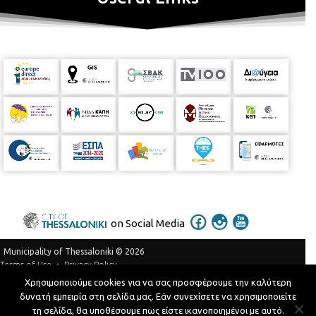
on Social Media
Municipality of Thessaloniki © 2026
Privacy Policy
Terms of Use
Χρησιμοποιούμε cookies για να σας προσφέρουμε την καλύτερη
Telephone Catalog
δυνατή εμπειρία στη σελίδα μας. Εάν συνεχίσετε να χρησιμοποιείτε
Developed by
MyCompany Projects
τη σελίδα, θα υποθέσουμε πως είστε ικανοποιημένοι με αυτό.