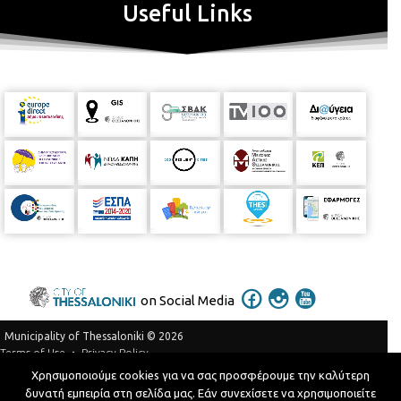
Useful Links
on Social Media
Municipality of Thessaloniki © 2026
Privacy Policy
Terms of Use
Χρησιμοποιούμε cookies για να σας προσφέρουμε την καλύτερη
Telephone Catalog
δυνατή εμπειρία στη σελίδα μας. Εάν συνεχίσετε να χρησιμοποιείτε