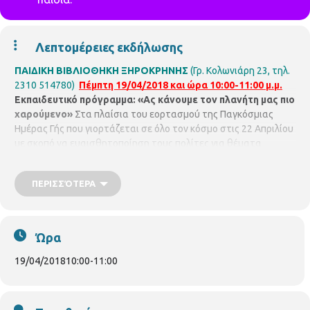
Λεπτομέρειες εκδήλωσης
ΠΑΙΔΙΚΗ ΒΙΒΛΙΟΘΗΚΗ ΞΗΡΟΚΡΗΝΗΣ
(Γρ. Κολωνιάρη 23, τηλ.
2310 514780)
Πέμπτη 19/04/2018 και ώρα 10:00-11:00 μ.μ.
Εκπαιδευτικό πρόγραμμα: «Ας κάνουμε τον πλανήτη μας πιο
χαρούμενο»
Στα πλαίσια του εορτασμού της Παγκόσμιας
Ημέρας Γής που γιορτάζεται σε όλο τον κόσμο στις 22 Απριλίου
με σκοπό να ευαισθητοποίηση τους πολίτες για θέματα
προστασίας της γης. Ελάτε στη βιβλιοθήκη να γνωρίσετε πώς
να υποστηρίξουμε όλοι την πράσινη ζωή.Ένα εκπαιδευτικό
ΠΕΡΙΣΣΌΤΕΡΑ
πρόγραμμα βασισμένο σε βιωματικά παιχνίδια, βιβλία εικόνες
και ζωγραφική. Με την φοιτήτρια του Παιδαγωγικού Τμήματος
Δημοτικής Εκπαίδευσης του Α.Π.Θ
Καλέγκα Ελευθερία –
Παναγιώτα.
Για παιδιά 6-9 ετών. Με προεγγραφή έως 20 παιδιά.
Ώρα
19/04/2018
10:00
-
11:00