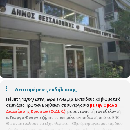
Λεπτομέρειες εκδήλωσης
Πέμπτη 12/04/2018 ,
ώρα 17:45 μ.μ.
Εκπαιδευτικό βιωματικό
σεμινάριο Πρώτων Βοηθειών σε συνεργασία
με την Ομάδα
Διαχείρισης Κρίσεων (Ο.ΔΙ.Κ.)
, με συντονιστή τον εθελοντή
κ.
Γιώργο Φουρνιτζή
, πιστοποιημένο εκπαιδευτή από το ERC
Θα αναπτυχθούν τα εξής θέματα: -Οξύ έμφραγμα μυοκαρδίου
-Καρδιακή ανακοπή -αιμορραγίες-ρινορραγίες -λιποθυμία