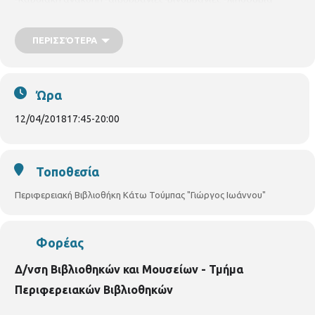
-εγκαύματα -εγκεφαλικό -σακχαρώδης διαβήτης -επιληψία
Με
προεγγραφή
Βιβλιοθήκη Κάτω Τούμπας, Πυλαίας 59, τηλ.
ΠΕΡΙΣΣΌΤΕΡΑ
2310919039
Ώρα
12/04/2018
17:45
-
20:00
Τοποθεσία
Περιφερειακή Βιβλιοθήκη Κάτω Τούμπας "Γιώργος Ιωάννου"
Φορέας
Δ/νση Βιβλιοθηκών και Μουσείων - Τμήμα
Περιφερειακών Βιβλιοθηκών