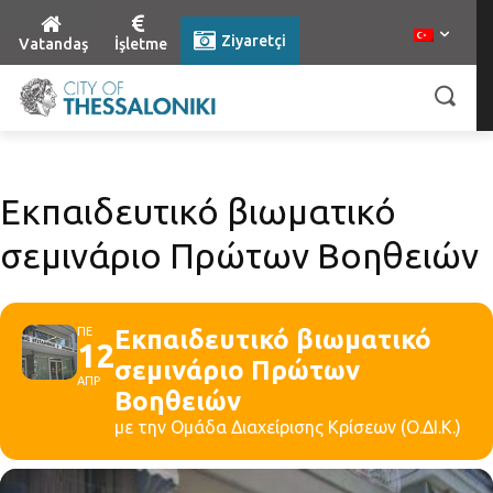
Ziyaretçi
Vatandaş
İşletme
Εκπαιδευτικό βιωματικό
σεμινάριο Πρώτων Βοηθειών
ΠΕ
Εκπαιδευτικό βιωματικό
12
σεμινάριο Πρώτων
ΑΠΡ
Βοηθειών
με την Ομάδα Διαχείρισης Κρίσεων (Ο.ΔΙ.Κ.)