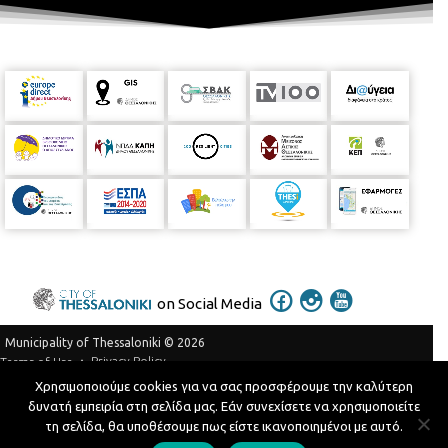
on Social Media
Municipality of Thessaloniki © 2026
Privacy Policy
Terms of Use
Χρησιμοποιούμε cookies για να σας προσφέρουμε την καλύτερη
Telephone Catalog
δυνατή εμπειρία στη σελίδα μας. Εάν συνεχίσετε να χρησιμοποιείτε
Developed by
MyCompany Projects
τη σελίδα, θα υποθέσουμε πως είστε ικανοποιημένοι με αυτό.