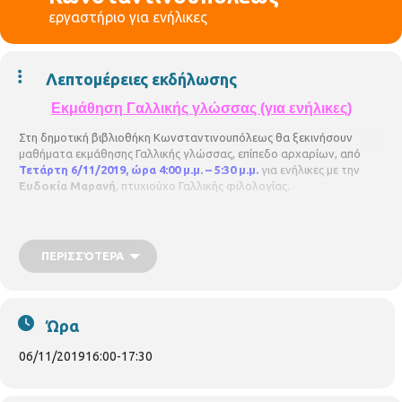
εργαστήριο για ενήλικες
Λεπτομέρειες εκδήλωσης
Εκμάθηση Γαλλικής γλώσσας (για ενήλικες)
Στη δημοτική βιβλιοθήκη Κωνσταντινουπόλεως θα ξεκινήσουν
μαθήματα εκμάθησης Γαλλικής γλώσσας, επίπεδο αρχαρίων, από
Τετάρτη 6/11/2019, ώρα 4:00 μ.μ. – 5:30 μ.μ.
για ενήλικες με την
Ευδοκία Μαρανή
, πτυχιούχο Γαλλικής φιλολογίας.
Εγγραφές από 30/10/2019 μόνο με τη φυσική παρουσία, μέχρι 15
άτομα. Η συμμετοχή είναι δωρεάν, αλλά απαιτείται προεγγραφή. Οι
θέσεις είναι περιορισμένες και θα τηρηθεί απόλυτη σειρά
ΠΕΡΙΣΣΌΤΕΡΑ
προτεραιότητας, ενώ θα υπάρξει λίστα αναμονής σε περίπτωση
υπεράριθμων εγγραφών. Παρακαλούνται όλοι οι συμμετέχοντες να
ενημερώνουν σε περίπτωση ακύρωσης. Περιφερειακή Βιβλιοθήκη
Κωνσταντινουπόλεως
Ώρα
(Κωνσταντινουπόλεως 45, τηλ. 2310315100)
06/11/2019
16:00
-
17:30