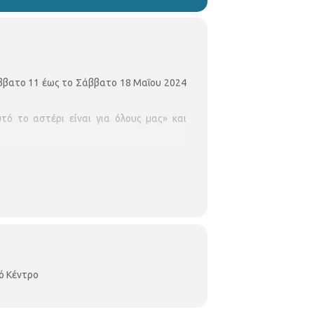
ββατο 11 έως το Σάββατο 18 Μαΐου 2024
ό το αστέρι είναι για όλους μας» και
ι είναι για όλους μας» συνδιοργανώνει
ιάκος Ξανθόπουλος και Παναγιώτης
, φιλική συμμετοχή
ό Κέντρο