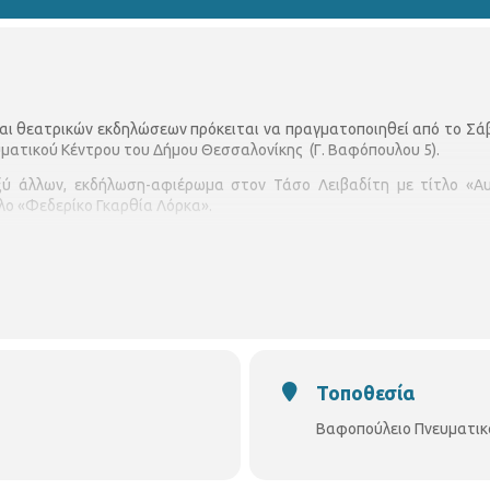
αι θεατρικών εκδηλώσεων πρόκειται να πραγματοποιηθεί από το Σά
ματικού Κέντρου του Δήμου Θεσσαλονίκης (Γ. Βαφόπουλου 5).
ξύ άλλων, εκδήλωση-αφιέρωμα στον Τάσο Λειβαδίτη με τίτλο «Αυτ
λο «Φεδερίκο Γκαρθία Λόρκα».
ηλώσεις:
20:00, μουσική βραδιά-αφιέρωμα στον Τάσο Λειβαδίτη «Αυτό το αστέρ
αθηγητών «ΜΙΜΗΣΙΣ ΠΡΑΞΕΩΣ».
όπη Κόπτση. Μερόπη Κόπτση και Θεόδωρος Πάντσιος, απαγγελία. Κυρ
όπουλος (κιθάρα) Γρηγόρης Λαζαρίδης (μπουζούκι) Σαράντης Κασσάρας
Τοποθεσία
Βαφοπούλειο Πνευματικ