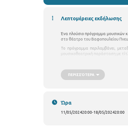
Λεπτομέρειες εκδήλωσης
Ένα πλούσιο πρόγραμμα μουσικών κ
στο θέατρο του Βαφοπουλείου Πνευ
Το πρόγραμμα περιλαμβάνει, μετα
μουσικοθεατρική παράσταση με τίτ
Συγκεκριμένα, θα γίνουν οι εξής εκδ
Το Σάββατο 11 Μαΐου 2024, στις 
ΠΕΡΙΣΣΌΤΕΡΑ
το ΒΠΚ και η Θεατρική Ομάδα Κ
Σκηνοθεσία, επιλογή κειμένων: Μερ
Ιβανίδης, τραγούδι. Κυριάκος Ξανθ
Ώρα
11/05/2024
20:00
-
18/05/2024
20:00