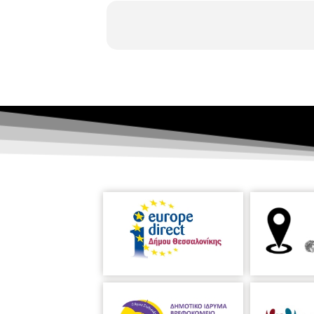
Τη Δευτέρα 13 Μαΐου 2024, στις 
Βαφοπούλειο Πνευματικό Κέντρο
Δημήτρης Δελφινόπουλος (βιόλα) 