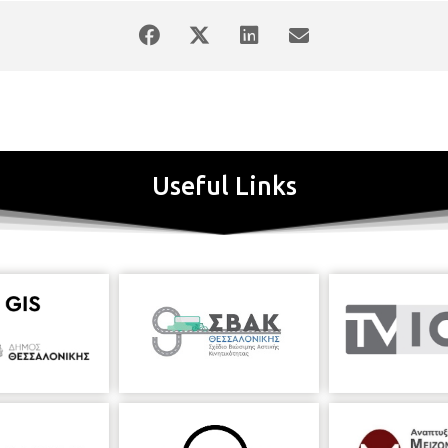
Useful Links
ος
20:30, συναυλία «Έργα Ελλήνων συνθετών για βιόλα και πιάνο», 10
Κύ
, από το Τμήμα Μουσικών Σπουδών της Σχολής Καλών Τεχνών Α.Π.Θ. 
και Χριστίνα Σιδηροπούλου (πιάνο). Επιμέλεια: Χρήστος Σαμαράς, Ομ