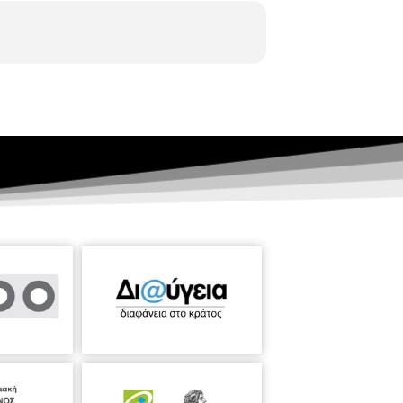
κλος: Σύγχρονοι Έλληνες Συνθέτες στο
και την Ένωση Ελλήνων Μουσουργών.
ότιμος Καθηγητής.