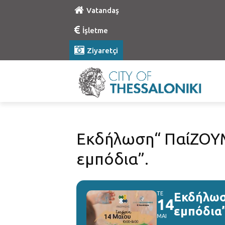
Vatandaş
İşletme
Ziyaretçi
Εκδήλωση“ ΠαίΖΟΥΜΕ
εμπόδια”.
ΤΕ
Εκδήλωσ
14
εμπόδια”
ΜΑΙ