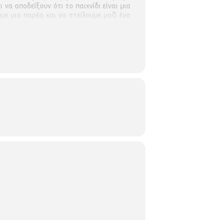
να αποδείξουν ότι το παιχνίδι είναι μια
υμε μια παρέα και να στείλουμε μαζί ένα
. Το Βιβλιοπωλείο ΚΑΤΙ ΓΙΝΕΤΑΙ 3. ΟΑΣΘ