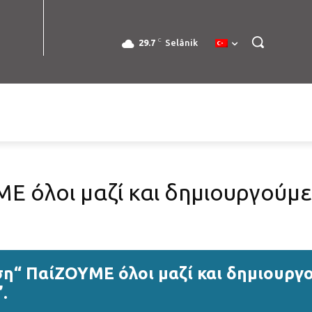
C
29.7
Selânik
 όλοι μαζί και δημιουργούμε
η“ ΠαίΖΟΥΜΕ όλοι μαζί και δημιουργο
.