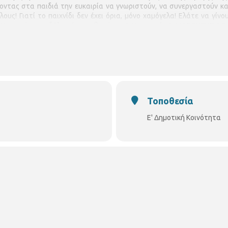
νοντας στα παιδιά την ευκαιρία να γνωριστούν, να συνεργαστούν και 
υς! Γιατί το παιχνίδι δεν έχει όρια, μόνο χαμόγελα! Ελάτε να γίνο
ορηγοί της εκδήλωσής μας θα είναι : 1. Η εταιρεία Δ. ΜΑΣΟΥΤΗΣ Α.Ε 2
Τοποθεσία
Ε' Δημοτική Κοινότητα