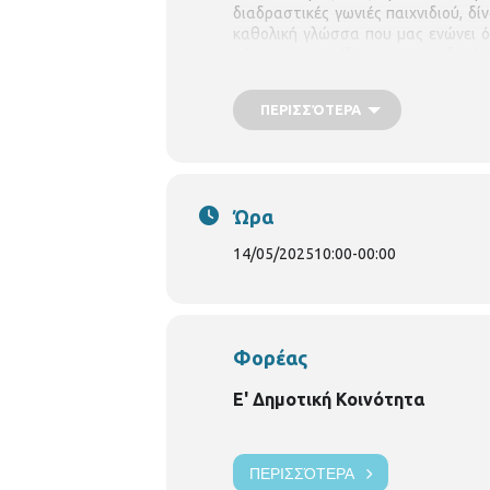
διαδραστικές γωνιές παιχνιδιού, δί
καθολική γλώσσα που μας ενώνει όλο
μήνυμα συμπερίληψης και αποδοχής!Χ
Η είσοδος θα είναι ελεύθερη.
ΠΕΡΙΣΣΌΤΕΡΑ
Ώρα
14/05/2025
10:00
-
00:00
Φορέας
Ε' Δημοτική Κοινότητα
ΠΕΡΙΣΣΌΤΕΡΑ