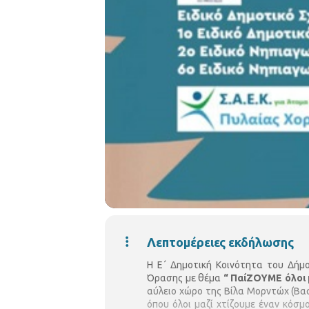
Λεπτομέρειες εκδήλωσης
Η Ε΄ Δημοτική Κοινότητα του Δήμ
Όρασης με θέμα
“ ΠαίΖΟΥΜΕ όλοι 
αύλειο χώρο της Βίλα Μορντώχ (Βασ
όπου όλοι μαζί χτίζουμε έναν κόσμ