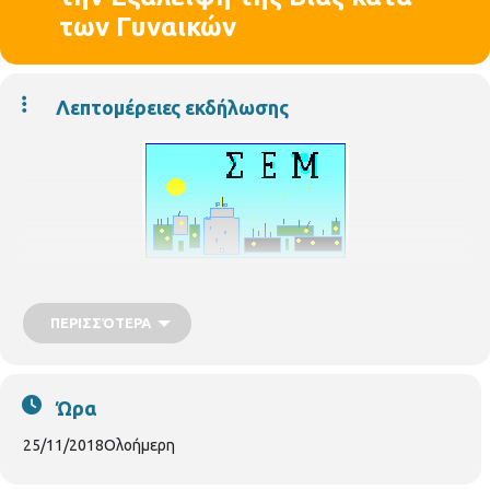
των Γυναικών
Λεπτομέρειες εκδήλωσης
ΠΕΡΙΣΣΌΤΕΡΑ
Σειρά εκδηλώσεων στη Θεσσαλονίκη για τη Διεθνή
Ημέρα για την Εξάλειψη της Βίας κατά των Γυναικών
Το Γραφείο της Ύπατης Αρμοστείας ΟΗΕ για τους Πρόσφυγες στη
Ώρα
Θεσσαλονίκη σε συνεργασία με το Συμβούλιο Ένταξης Μεταναστών
του Δήμου Θεσσαλονίκης διοργανώνουν εκδήλωση με αφορμή την
25/11/2018
Ολοήμερη
25η Νοεμβρίου, Διεθνή Ημέρα για την Εξάλειψη της Βίας κατά των
Γυναικών.