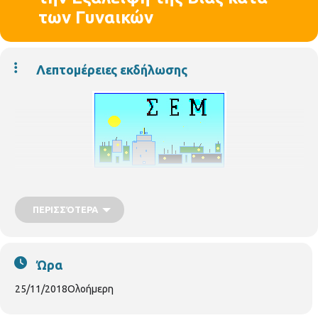
των Γυναικών
Λεπτομέρειες εκδήλωσης
ΠΕΡΙΣΣΌΤΕΡΑ
Σειρά εκδηλώσεων στη Θεσσαλονίκη για τη Διεθνή
Ημέρα για την Εξάλειψη της Βίας κατά των Γυναικών
Το Γραφείο της Ύπατης Αρμοστείας ΟΗΕ για τους Πρόσφυγες στη
Ώρα
Θεσσαλονίκη σε συνεργασία με το Συμβούλιο Ένταξης Μεταναστών
του Δήμου Θεσσαλονίκης διοργανώνουν εκδήλωση με αφορμή την
25/11/2018
Ολοήμερη
25η Νοεμβρίου, Διεθνή Ημέρα για την Εξάλειψη της Βίας κατά των
Γυναικών.