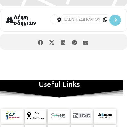
ανακύκλωση στην κυκλοφορία του νερού, αλλά και το πάρκο είναι
καθαρό, φροντισμένο, καταπράσινο. Για να υπάρχει συνέχεια σε
αυτό το όμορφο πάρκο, θα πρέπει όλοι μας και κυρίως τα σχολεία,
Λήψη
οι Σύλλογοι Γονέων και Κηδεμόνων, η νεολαία και οι κάτοικοι της
οδηγιών
περιοχής να αγκαλιάσουν το πάρκο, να το παρακολουθούν, να
ενημερώνουν τους αρμόδιους φορείς για τα προβλήματα και τις
ελλείψεις του, να νοιάζονται για αυτό.
Με τη φετινή μας εκδήλωση την
Διεθνή Ημέρα Περιβάλλοντος-
γιορτάζουμε στους Κήπους του Πασά
συνεχίζουμε την
προσπάθεια μας για να δώσουμε στους Κήπους του Πασά ζωή και
περιεχόμενο επιλέγοντας τον ως τόπο καλλιτεχνικής έμπνευσης και
δημιουργίας νέων, αυθορμητισμού και παιχνιδιού παιδιών,
χαλάρωσης και ευεξίας μεγαλύτερων. Σας προσκαλούμε να
επισκεφτείτε το πάρκο την Τρίτη 5 Ιουνίου από τις 18.00 – 21.00 για
να διασκεδάσετε με πλούσιες χορευτικές εκδηλώσεις, μουσικά
Useful Links
events, musical δρόμου, παιχνίδια για μικρούς και για μεγάλους και
πολλές άλλες εκπλήξεις! Φεύγοντας από το πάρκο ο Δήμος
Θεσσαλονίκης θα σας χαρίσει ένα όμορφο λουλούδι. Επίσης, στο
χώρο θα υπάρχουν εμφιαλωμένα νερά για όλους, ευγενική
προσφορά της εταιρίας ΔΙΟΣ.
Η εκδήλωση τελεί υπό την αιγίδα του Δήμου Θεσσαλονίκης και
πραγματοποιείται με την υποστήριξη της Αντιδημαρχίας Τεχνικών
Έργων, Περιβάλλοντος και Καθαριότητας. Στην εκδήλωση