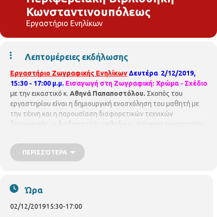
Κωνσταντινουπόλεως
Εργαστήριο Ενηλίκων
Λεπτομέρειες εκδήλωσης
Εργαστήριο Ζωγραφικής Ενηλίκων
Δευτέρα 2/12/2019,
15:30 - 17:00 μ.μ.
Εισαγωγή στη Ζωγραφική:
X
ρώμα - Σχέδιο
με την εικαστικό κ.
Αθηνά Παπαποστόλου.
Σκοπός του
εργαστηρίου είναι η δημιουργική ενασχόληση του μαθητή με
την τέχνη και η παρουσίαση διαφορετικών τεχνικών
ζωγραφικής με διαδραστικές μεθόδους. Διάρκεια εργαστηρίου
από
11/11/2019 έως 10/4/2020
Το εργαστήριο απευθύνεται
σε
α
ρχάριους από 15 ετών και πάνω
!
Υπεύθυνη εργαστηρίου:
ΠΕΡΙΣΣΌΤΕΡΑ
Παπαποστόλου Αθηνά,
απόφοιτη Σχολής Καλών Τεχνών.
Περιφερειακή Βιβλιοθήκη Κωνσταντινουπόλεως
(Κωνσταντινουπόλεως 45, τηλ. 2310315100)
Ώρα
02/12/2019
15:30
-
17:00