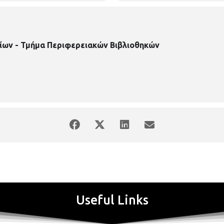
ίων - Τμήμα Περιφερειακών Βιβλιοθηκών
μας φτιάχνοντας ένα πορτρέτο
ρά
3
δίωρων συναντήσεων και θα χρησιμοποιήσουμε διαφορετικές τεχνι
ές εκδοχές του πορτρέτου μας.
Υλικά
που θα πρέπει να έχετε μαζί σας
οτυπία σε Α4 μέγεθος. Μολύβια, σβύστρα, μαρκαδόρους, ρυζόχαρτο ή
ικής, χαρτί 300γρ. (για νερόχρωμα), χρωματιστά χαρτιά από ανακύκλωσ
Για από
5
έως
8
ετών. Με προεγγραφή μέχρι
15
παιδιά
Βιβλιοθήκη Άνω Τούμπας, Γρ. Λαμπράκη 187, τηλ.2310950370
Useful Links