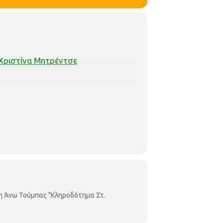
Χριστίνα Μητρέντσε
η Άνω Τούμπας "Κληροδότημα Στ.