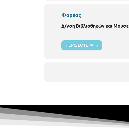
Φορέας
Δ/νση Βιβλιοθηκών και Μουσε
Θα ανακαλύψουμε το πρόσωπο 
Το εργαστήριο θα διεξαχθεί σε σει
ΠΕΡΙΣΣΌΤΕΡΑ
τεχνικές, κολάζ, κλπ. σε διαφορετικ
του προσώπου σας εκτυπωμένη ή φωτ
λευκό χαρτί σχεδίου ή μπλοκ ζωγραφ
κόλλα στικ και πινέλα.
Συμμετοχή δηλώνετε στη Δημοτική 