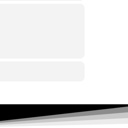
κές σχεδίου, χρώματος, μεικτές
 στις συναντήσεις είναι: Φωτογραφία/ες
 διαφάνεια ή ζελατίνα (Α4 μέγεθος),
η/περιοδικά, παλιά βιβλία, ψαλίδι,