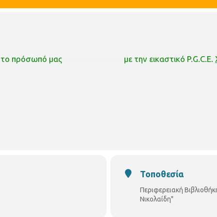
 το πρόσωπό μας
με την εικαστικό P.G.C.E.
Πέμπτη 12/9/2019
στις
16:00 έως 18:00
Τοποθεσία
Περιφερειακή Βιβλιοθήκ
Νικολαίδη"