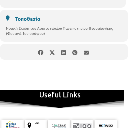
εκπαιδευτική – ερευνητική διαδικασία.
Η έκθεση έχει διάρκεια από τις 02/12/2024 έως 28/02/2025
Τοποθεσία
Οι ενδιαφερόμενοι μπορούν να την επισκεφθούν Δευτέρα έως
Παρασκευή, από τις 09:00 έως τις 14:00 και από τις 17:00 έως τις
Νομική Σχολή του Αριστοτελείου Πανεπιστημίου Θεσσαλονίκης
20:00, με προγραμματισμένες ομαδικές ξεναγήσεις στο:
(Φουαγιέ 1ου ορόφου)
https://opengov.thessaloniki.gr/vafo/
Πρόσκληση εγκαινίων
Useful Links