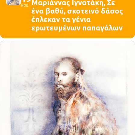
Μαριάννας Ιγνατάκη, Σε
ΝΟΕ
ένα βαθύ, σκοτεινό δάσος
έπλεκαν τα γένια
ερωτευμένων παπαγάλων