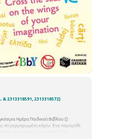
λ. & 2313318591, 2313318572)
κόσμια Ημέρα Παιδικού Βιβλίου (2
ης «Η μαρμαρωμένη κόρη». Ένα παραμύθι
οπέλα, μα ψηλομύτα, περιγελά έναν
 τρόπους να φέρει πίσω στη ζωή την