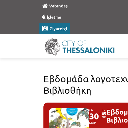
Vatandaş
İşletme
Ziyaretçi
Εβδομάδα λογοτεχν
Βιβλιοθήκη
ΣΑ
Εβδομ
ΠΑ
30
05
ΑΠΡ
Βιβλι
ΜΑΡ