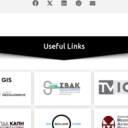
τικά... Εκεί, ανακαλύπτει την πραγματική του φύση, δυναμώνει και έ
α την αυτογνωσία, τη δύναμη που κρύβουμε μέσα μας, την αποδοχή, τη
Useful Links