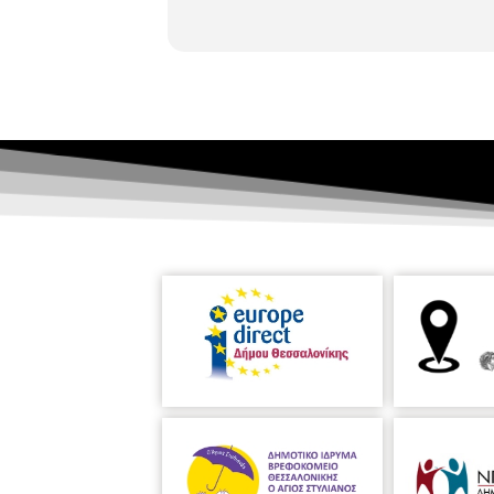
μεγάλη σπηλιά που κρύβει πολλά μυσ
έχουν ανάγκη. Μια γλυκιά ιστορία γι
05/04/2024
,
ώρα 10.00 – 11.00