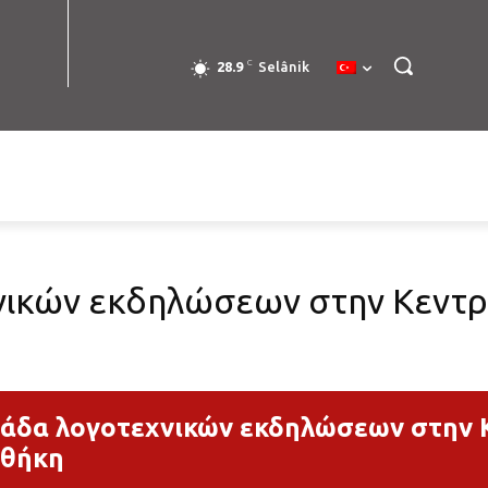
C
28.9
Selânik
ικών εκδηλώσεων στην Κεντρι
άδα λογοτεχνικών εκδηλώσεων στην Κ
οθήκη