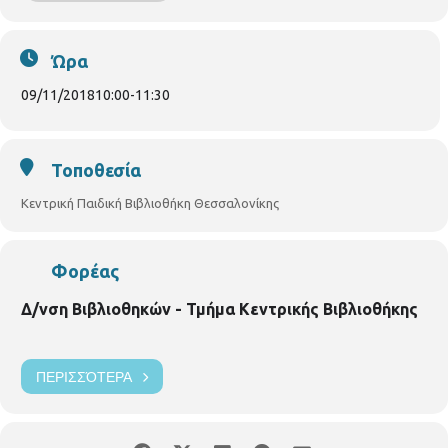
τα κορίτσια κάθε μέρα σε ολόκληρο τον κόσμο. Αλήθεια, τι
ονειρεύονται να κάνουν τα κορίτσια;
Παρασκευή 9/11/2018,
ώρα 10.00 – 11.30
Ώρα
09/11/2018
10:00
-
11:30
Τοποθεσία
Κεντρική Παιδική Βιβλιοθήκη Θεσσαλονίκης
Φορέας
Δ/νση Βιβλιοθηκών - Τμήμα Κεντρικής Βιβλιοθήκης
ΠΕΡΙΣΣΌΤΕΡΑ