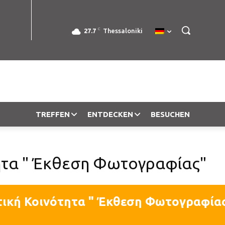
C
27.7
Thessaloniki
TREFFEN
ENTDECKEN
BESUCHEN
ητα " Έκθεση Φωτογραφίας"
τική Κοινότητα " Έκθεση Φωτογραφία