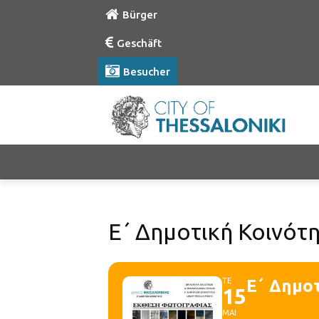
Bürger
Geschäft
Besucher
Ε΄ Δημοτική Κοινότ
ΤΕ
Ε΄ Δημο
15
ΜΑΙ