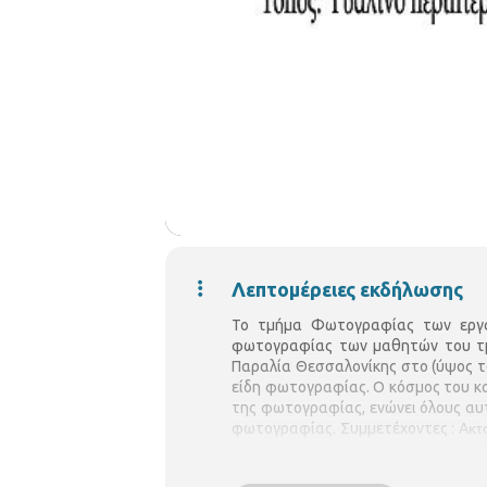
Λεπτομέρειες εκδήλωσης
Το τμήμα Φωτογραφίας των εργασ
φωτογραφίας των μαθητών του τμή
Παραλία Θεσσαλονίκης στο (ύψος 
είδη φωτογραφίας. Ο κόσμος του καθ
της φωτογραφίας, ενώνει όλους αυτ
φωτογραφίας.
Συμμετέχοντες :
Ακτ
Γκασνάκη Κιτσοπουλου Γλυκερία, 
Καραγεωργίου Ελένη, Καραμπούτα Μ