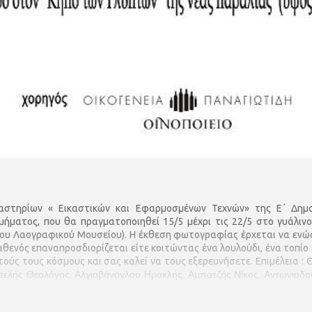
τηρίων « Εικαστικών και Εφαρμοσμένων Τεχνών» της Ε΄ Δημοτ
ματος, που θα πραγματοποιηθεί 15/5 μέχρι τ
ις 22/5 στο γυάλι
του Λαογραφικού Μουσείου).
Η έκθεση φωτογραφίας έρχεται να ενώσ
ενός επαναπροσδιορίζεται είτε κοιτώντας ένα λουλούδι, ένα τοπίο ε
ούς τους κόσμους και σας καλεί να τους εξερευνήσετε.
Επιμέλεια :
σελής Θεολόγος, Αλγιοβάνογλου Ηρακλής, Αμπατζής Νίκος, Αντωνιαδο
Γκιόκα Δέσποινα, Ζωγράφου Δέσποινα , Ζωή Τζιώρα, Ιωαννίδου Βά
αρία, Κατσάνου Γιώτα, Κατσιογιάννη Μαρία, Κολοτούρου Ελένη, Μο