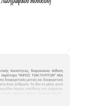
ικής Κοινότητας, διοργανώνει έκθεση
νο περίπτερο "ΚΗΠΟΣ ΤΩΝ ΓΛΥΠΤΩΝ" Νέα
ει διαφορετικές ματιές και διαφορετικά
ίτε έναν άνθρωπο. Το ίδιο το μέσο, αυτό
 Θαμνίδου Μαρία, υπεύθυνη του τμήματος
υ Σοφία, Αρχοντή Αθηνά, Γκάγκου Ραχήλ ,
λια, Καλλίτσης Ιωάννης, Καμάρι Μυρτώ,
ντανάρι Μπάρμπαρα, Μπαλατλή Κλεονίκη,