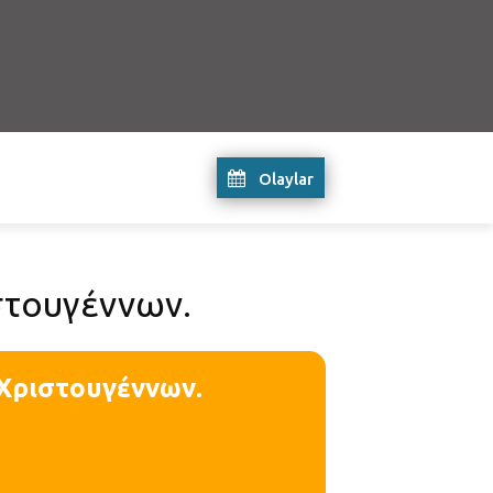
Olaylar
ιστουγέννων.
ν Χριστουγέννων.