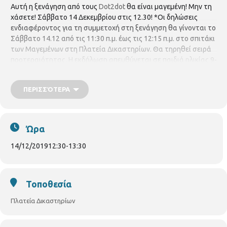
Αυτή η ξενάγηση από τους
Dot2dot
θα είναι μαγεμένη! Μην τη
χάσετε! Σάββατο 14 Δεκεμβρίου στις 12.30! *Οι δηλώσεις
ενδιαφέροντος για τη συμμετοχή στη ξενάγηση θα γίνονται το
Σάββατο 14.12 από τις 11:30 π.μ. έως τις 12:15 π.μ. στο σπιτάκι
των Μαγεμένων στη Πλατεία Δικαστηρίων. Θα τηρηθεί σειρά
προτεραιότητας. Η εκδήλωση απευθύνεται σε παιδιά ηλικίας 9-
15 ετών.
ΠΕΡΙΣΣΌΤΕΡΑ
Ώρα
14/12/2019
12:30
-
13:30
Τοποθεσία
Πλατεία Δικαστηρίων