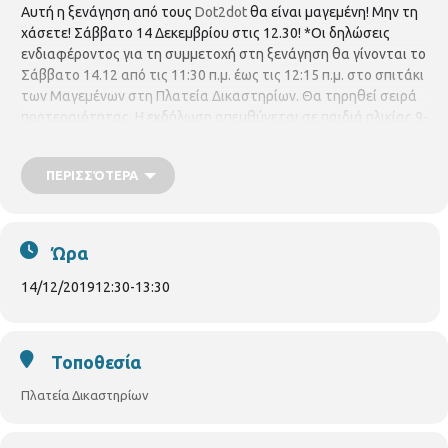
Αυτή η ξενάγηση από τους
Dot2dot
θα είναι μαγεμένη! Μην τη
χάσετε! Σάββατο 14 Δεκεμβρίου στις 12.30! *Οι δηλώσεις
ενδιαφέροντος για τη συμμετοχή στη ξενάγηση θα γίνονται το
Σάββατο 14.12 από τις 11:30 π.μ. έως τις 12:15 π.μ. στο σπιτάκι
των Μαγεμένων στη Πλατεία Δικαστηρίων. Θα τηρηθεί σειρά
προτεραιότητας. Η εκδήλωση απευθύνεται σε παιδιά ηλικίας 9-
15 ετών.
ΠΕΡΙΣΣΌΤΕΡΑ
Ώρα
14/12/2019
12:30
-
13:30
Τοποθεσία
Πλατεία Δικαστηρίων